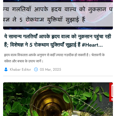
ये सामान्य गलतियाँ आपके हृदय वाल्व को नुकसान पहुंचा रही
हैं; विशेषज्ञ ने 5 रोकथाम युक्तियाँ सुझाई हैं #Heart
#HeartDefect #HeartDisease
हृदय वाल्व विफलता आपके अनुमान से कहीं ज़्यादा नज़दीक हो सकती है। चेतावनी के
#DiseaseInfection #HealthFitness
संकेत और बचाव के उपाय जानें।
#FitnessGoal #Wellness
Khabar Editor
05 Mar, 2025
#CardioRiskOfCardiovascularDisease