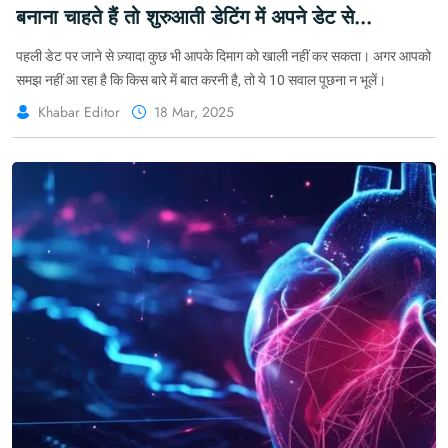
बनाना चाहते हैं तो शुरुआती डेटिंग में अपने डेट से
ये 10 सवाल पूछें #Dating #RomanticConnection
पहली डेट पर जाने से ज़्यादा कुछ भी आपके दिमाग को खाली नहीं कर सकता। अगर आपको
#Relationship
समझ नहीं आ रहा है कि किस बारे में बात करनी है, तो ये 10 सवाल पूछना न भूलें।
Khabar Editor
18 Mar, 2025