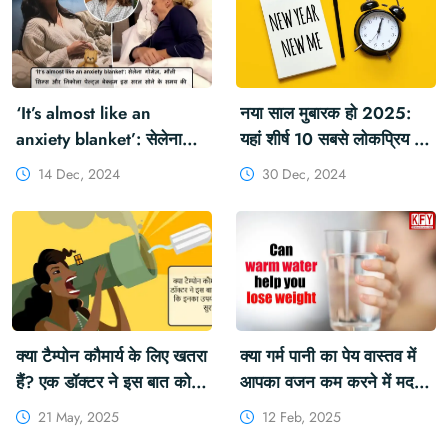
‘It’s almost like an
नया साल मुबारक हो 2025:
anxiety blanket’: सेलेना
यहां शीर्ष 10 सबसे लोकप्रिय नए
गोमेज़, मौली सिम्स और निकोला
साल के संकल्प हैं #NewYear
14 Dec, 2024
30 Dec, 2024
पेल्ट्ज़ बेकहम इस सरल सोने के
#Fitness #FitnessGoal
समय की हैक की कसम खाते हैं
#HappyNewYear2025
#HealthySleep
#MostPopular
#NicolaPeltz
#NewYearResolutions
#SelenaGomez #Sleep
क्या टैम्पोन कौमार्य के लिए खतरा
क्या गर्म पानी का पेय वास्तव में
हैं? एक डॉक्टर ने इस बात को
आपका वजन कम करने में मदद
स्पष्ट करते हुए बताया कि इनका
कर सकता है? यहां वह है जो
21 May, 2025
12 Feb, 2025
उपयोग करना स्वास्थ्यकर और
आपको जानना आवश्यक है...