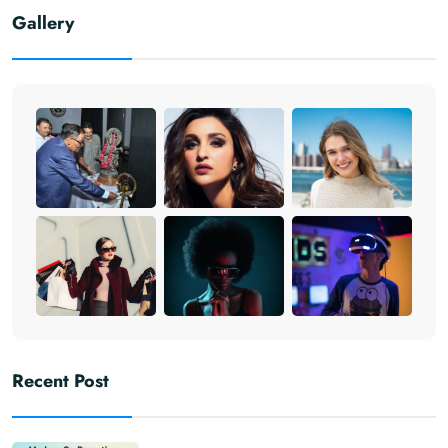
सुरक्षित दोनों है।
#WarmWaterDrinks
Gallery
#Menstruation
#WarmWaterForWeightL
#Virginity #myths
oss #ExpertAdvice
#MenstrualCups
#Tampons
#SanitaryPads
#MenstrualHygiene
Recent Post