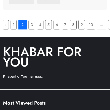
‹
1
3
4
5
6
7
8
9
10
2
...
KHABAR FOR
YOU
KhabarForYou hai naa..
Most Viewed Posts