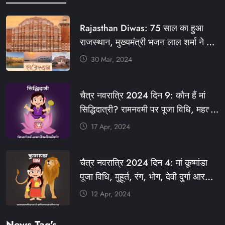
Rajasthan Diwas: 75 साल का हुआ
राजस्थान, मुख्यमंत्री भजन लाल शर्मा ने दी
बधाई, आज फ्री रहेंगी ये सेवाएं
30 Mar, 2024
#आपणो_अग्रणी_राजस्थान
#राजस्थान_स्थापना_दिवस #KFY
चैत्र नवरात्रि 2024 दिन 9: कौन हैं मां
#KHABARFORYOU #KFYNEWS
सिद्धिदात्री? रामनवमी पर पूजा विधि, महत्व,
#KFYSOCIAL
रंग, प्रसाद #KFY #KFYNEWS
17 Apr, 2024
#KHABARFORYOU
#KFYNAVRATRI #NAVRATRI2024
चैत्र नवरात्रि 2024 दिन 4: मां कूष्मांडा
#NAVRATRIDAY
पूजा विधि, मुहूर्त, रंग, भोग, देवी दुर्गा आरती
और मंत्र #KFY #KFYNEWS
12 Apr, 2024
#KHABARFORYOU
#KFYNAVRATRI #NAVRATRI2024
News Tag's