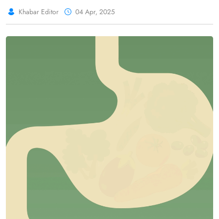
ऑनलाइन बहस छेड़ दी #JobInterview #Candidate
Khabar Editor
04 Apr, 2025
#Selection #Jobs #HiringProcess #Reddit
#Post