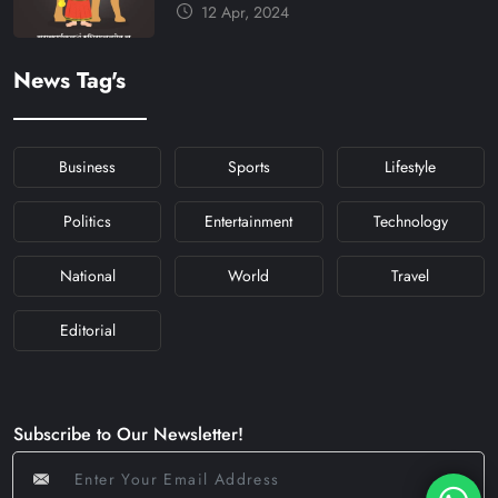
और मंत्र #KFY #KFYNEWS
12 Apr, 2024
#KHABARFORYOU
#KFYNAVRATRI #NAVRATRI2024
News Tag's
#NAVRATRIDAY
Business
Sports
Lifestyle
Politics
Entertainment
Technology
National
World
Travel
Editorial
Subscribe to Our Newsletter!