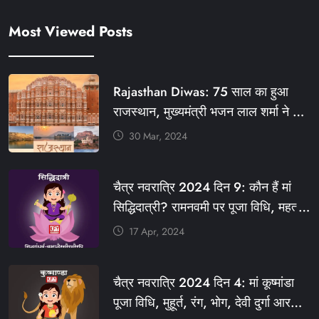
Most Viewed Posts
Rajasthan Diwas: 75 साल का हुआ
राजस्थान, मुख्यमंत्री भजन लाल शर्मा ने दी
बधाई, आज फ्री रहेंगी ये सेवाएं
30 Mar, 2024
#आपणो_अग्रणी_राजस्थान
#राजस्थान_स्थापना_दिवस #KFY
चैत्र नवरात्रि 2024 दिन 9: कौन हैं मां
#KHABARFORYOU #KFYNEWS
सिद्धिदात्री? रामनवमी पर पूजा विधि, महत्व,
#KFYSOCIAL
रंग, प्रसाद #KFY #KFYNEWS
17 Apr, 2024
#KHABARFORYOU
#KFYNAVRATRI #NAVRATRI2024
चैत्र नवरात्रि 2024 दिन 4: मां कूष्मांडा
#NAVRATRIDAY
पूजा विधि, मुहूर्त, रंग, भोग, देवी दुर्गा आरती