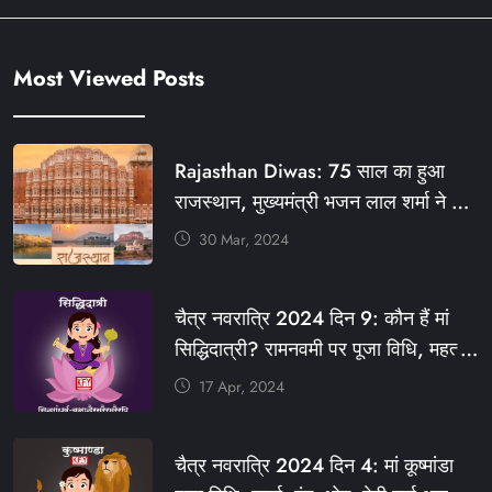
Most Viewed Posts
Rajasthan Diwas: 75 साल का हुआ
राजस्थान, मुख्यमंत्री भजन लाल शर्मा ने दी
बधाई, आज फ्री रहेंगी ये सेवाएं
30 Mar, 2024
#आपणो_अग्रणी_राजस्थान
#राजस्थान_स्थापना_दिवस #KFY
चैत्र नवरात्रि 2024 दिन 9: कौन हैं मां
#KHABARFORYOU #KFYNEWS
सिद्धिदात्री? रामनवमी पर पूजा विधि, महत्व,
#KFYSOCIAL
रंग, प्रसाद #KFY #KFYNEWS
17 Apr, 2024
#KHABARFORYOU
#KFYNAVRATRI #NAVRATRI2024
चैत्र नवरात्रि 2024 दिन 4: मां कूष्मांडा
#NAVRATRIDAY