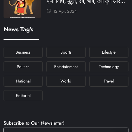
पूजा विधि, मुहूर्त, रंग, भोग, देवी दुर्गा आरती
और मंत्र #KFY #KFYNEWS
12 Apr, 2024
#KHABARFORYOU
#KFYNAVRATRI #NAVRATRI2024
News Tag's
#NAVRATRIDAY
Business
Sports
Lifestyle
Politics
Entertainment
Technology
National
World
Travel
Editorial
Subscribe to Our Newsletter!