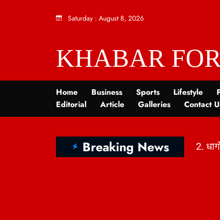
Saturday
:
August 8, 2026
KHABAR FOR
Home
Business
Sports
Lifestyle
P
Editorial
Article
Galleries
Contact U
Breaking News
sis | KhabarForYou
|
2. धागों में छिपी कहानी: राष्ट्