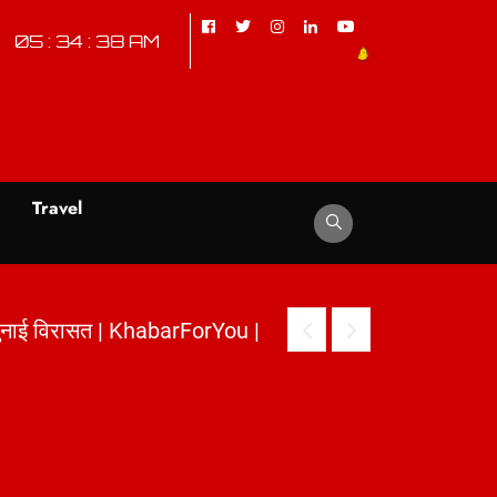
05 : 34 : 40 AM
d
Travel
You
|