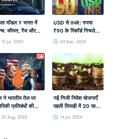
स्ला मॉडल Y भारत में
USD से INR: रुपया
न्च: कीमत, रेंज और
₹90 के रिकॉर्ड निचले
चर्स
स्तर पर! संकट और असर
15 Jul, 2025
03 Dec, 2025
स ने भारतीय तेल पर
नई निजी निवेश योजनाएँ
ेरिकी प्रतिबंधों की
पहली तिमाही में 20 साल
स्ला मॉडल Y भारत में लॉन्च: कीमत, रेंज और फीचर्स
ंदा की, पुतिन
के निचले स्तर पर आ गया|
20 Aug, 2025
14 Jul, 2024
धानमंत्री मोदी से मिलेंगे
#INVESTMENT
Khabar Editor
15 Jul, 2025
#PRIVATEINVESTM
ENTS