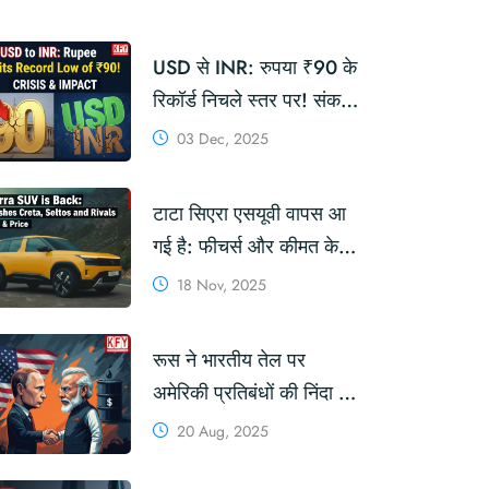
USD से INR: रुपया ₹90 के
रिकॉर्ड निचले स्तर पर! संकट
और असर
03 Dec, 2025
टाटा सिएरा एसयूवी वापस आ
गई है: फीचर्स और कीमत के
मामले में यह क्रेटा, सेल्टोस
18 Nov, 2025
और प्रतिद्वंद्वियों को क्यों पछाड़
रही है?
रूस ने भारतीय तेल पर
अमेरिकी प्रतिबंधों की निंदा की,
पुतिन प्रधानमंत्री मोदी से
20 Aug, 2025
मिलेंगे