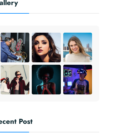
allery
#NEWPOLICIES
#KFY #KFYNEWS
#KHABARFORYOU
ecent Post