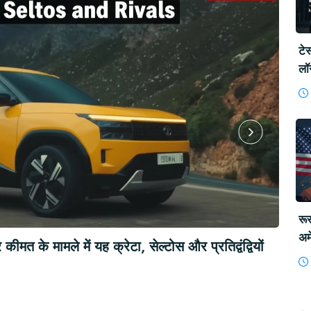
टे
लॉ
फी
रू
अम
दा की, पुतिन प्रधानमंत्री मोदी से मिलेंगे
टे
नि
प्र