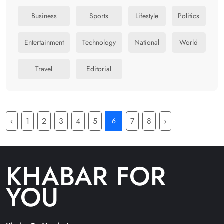
Business
Sports
Lifestyle
Politics
Entertainment
Technology
National
World
Travel
Editorial
‹
1
2
3
4
5
7
8
›
6
KHABAR FOR
YOU