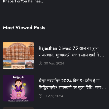
KhabarForYou hai naa..
Most Viewed Posts
Rajasthan Diwas: 75 साल का हुआ
राजस्थान, मुख्यमंत्री भजन लाल शर्मा ने दी
बधाई, आज फ्री रहेंगी ये सेवाएं
30 Mar, 2024
#आपणो_अग्रणी_राजस्थान
#राजस्थान_स्थापना_दिवस #KFY
चैत्र नवरात्रि 2024 दिन 9: कौन हैं मां
#KHABARFORYOU #KFYNEWS
सिद्धिदात्री? रामनवमी पर पूजा विधि, महत्व,
#KFYSOCIAL
रंग, प्रसाद #KFY #KFYNEWS
17 Apr, 2024
#KHABARFORYOU
#KFYNAVRATRI #NAVRATRI2024