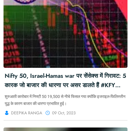
Nifty 50, Israel-Hamas war पर सेंसेक्स में गिरावट: 5
कारक जो बाजार की धारणा पर असर डालते हैं #KFY
#KFYMARKET #KFYBREAKING
शुरुआती कारोबार में निफ्टी 50 19,500 से नीचे फिसल गया क्योंकि इजराइल-फिलिस्तीन
#MARKETFORYOU
युद्ध के कारण बाजार की धारणा प्रभावित हुई।
DEEPIKA RANGA
09 Oct, 2023