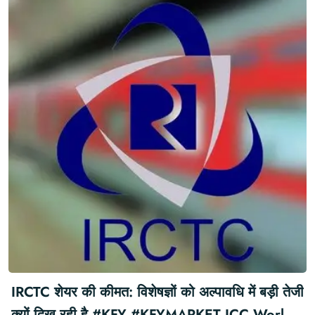
IRCTC शेयर की कीमत: विशेषज्ञों को अल्पावधि में बड़ी तेजी
क्यों दिख रही है #KFY #KFYMARKET ICC World