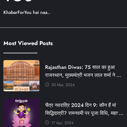
KhabarForYou hai naa..
Most Viewed Posts
Rajasthan Diwas: 75 साल का हुआ
राजस्थान, मुख्यमंत्री भजन लाल शर्मा ने दी
बधाई, आज फ्री रहेंगी ये सेवाएं
30 Mar, 2024
#आपणो_अग्रणी_राजस्थान
#राजस्थान_स्थापना_दिवस #KFY
चैत्र नवरात्रि 2024 दिन 9: कौन हैं मां
#KHABARFORYOU #KFYNEWS
सिद्धिदात्री? रामनवमी पर पूजा विधि, महत्व,
#KFYSOCIAL
रंग, प्रसाद #KFY #KFYNEWS
17 Apr, 2024