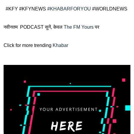
#KFY #KFYNEWS
#KHABARFORYOU
#WORLDNEWS
नवीनतम PODCAST सुनें, केवल
The FM Yours
पर
Click for more trending
Khabar