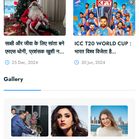
#Messi #GOAT #KFY
बेयरस्टो और देवदत्त पडिक्कल
#KHABARFORYOU
#IPLAuction
#KFYNEWS
#IPLAuction2025
साक्षी और जीवा के लिए सांता बने
ICC T20 WORLD CUP :
एमएस धोनी, प्रशंसक खुशी नहीं
भारत विश्व विजेता है
रोक पा रहे: 'थैलाक्लॉस'
#INDIAWON
25 Dec, 2024
30 Jun, 2024
#MsDhoni #Christmas
#RohitSharma
#Thalaclaus #Santa
#ViratKohli
Gallery
#Sakshi #Ziva
#SuryakumarYadav
#RahulDravid
#ICCT20WorldCup
#BCCI #Wonby7