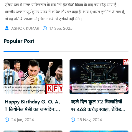
एशिया कप में भारत-पाकिस्तान के बीच "नो-हैंडशेक" विवाद के बाद नया मोड़ आया है।
भारतीय कप्तान सूर्यकुमार यादव ने कथित तौर पर कहा है कि यदि भारत टूर्नामेंट जीतता है,
तो वह पीसीबी अध्यक्ष मोहसिन नकवी से ट्रॉफी नहीं लेंगे।
ASHOK KUMAR
17 Sep, 2025
Popular Post
Happy Birthday G. O. A.
पहले दिन कुल 72 खिलाड़ियों
T लियोनेल मेसी का जन्मदिन:
पर 468 करोड़ स्वाहा, डेविड
एक फुटबॉल लीजेंड के करियर
वॉर्नर को नहीं मिला खरीदार...
24 Jun, 2024
25 Nov, 2024
के 10 अविस्मरणीय पल!
IPL नीलामी में नहीं बिके जॉनी