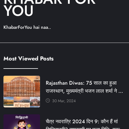
YOU
KhabarForYou hai naa..
Most Viewed Posts
Rajasthan Diwas: 75 साल का हुआ
राजस्थान, मुख्यमंत्री भजन लाल शर्मा ने दी
बधाई, आज फ्री रहेंगी ये सेवाएं
30 Mar, 2024
#आपणो_अग्रणी_राजस्थान
#राजस्थान_स्थापना_दिवस #KFY
चैत्र नवरात्रि 2024 दिन 9: कौन हैं मां
#KHABARFORYOU #KFYNEWS