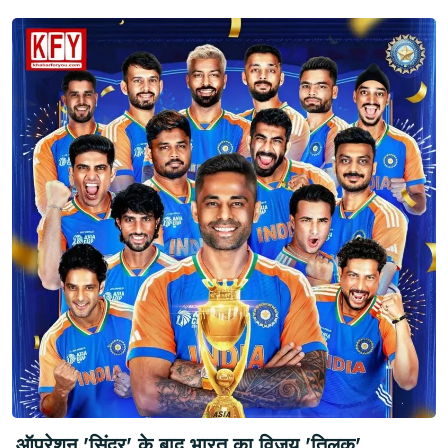
ऑपरेशन 'सिंदूर' के बाद भारत का विजय 'तिलक'