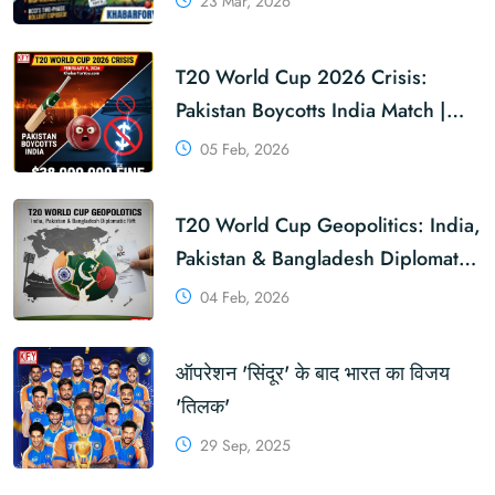
23 Mar, 2026
T20 World Cup 2026 Crisis:
Pakistan Boycotts India Match |
Massive $38M ICC Fine?
05 Feb, 2026
T20 World Cup Geopolitics: India,
Pakistan & Bangladesh Diplomatic
Rift | Khabar For You
04 Feb, 2026
ऑपरेशन 'सिंदूर' के बाद भारत का विजय
'तिलक'
29 Sep, 2025