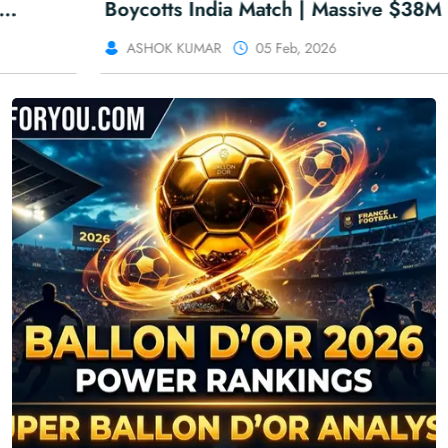
Boycotts India Match | Massive $38M ICC
Fine?
ASHOK KUMAR
05 Feb, 2026