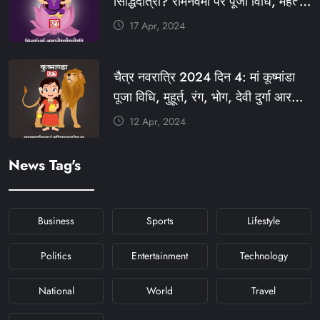
सिद्धिदात्री? रामनवमी पर पूजा विधि, महत्व,
#KFYSOCIAL
रंग, प्रसाद #KFY #KFYNEWS
17 Apr, 2024
#KHABARFORYOU
#KFYNAVRATRI #NAVRATRI2024
चैत्र नवरात्रि 2024 दिन 4: मां कूष्मांडा
#NAVRATRIDAY
पूजा विधि, मुहूर्त, रंग, भोग, देवी दुर्गा आरती
और मंत्र #KFY #KFYNEWS
12 Apr, 2024
#KHABARFORYOU
#KFYNAVRATRI #NAVRATRI2024
News Tag's
#NAVRATRIDAY
Business
Sports
Lifestyle
Politics
Entertainment
Technology
National
World
Travel