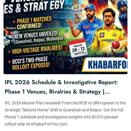
IPL 2026 Schedule & Investigative Report:
Phase 1 Venues, Rivalries & Strategy |
KhabarForYou
IPL 2026 Master Plan revealed! From the RCB vs SRH opener to the
strategic "Second Home" shift in Guwahati and Raipur. Get the full
Phase 1 schedule and investigative insights into BCCI’s phased
rollout only on KhabarForYou.com.