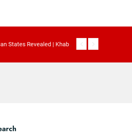
3. India’s Dietary Map: Top 5 Vegetarian vs Non-Vegetarian States Revealed | KhabarForYou (In Hindi And English)
earch