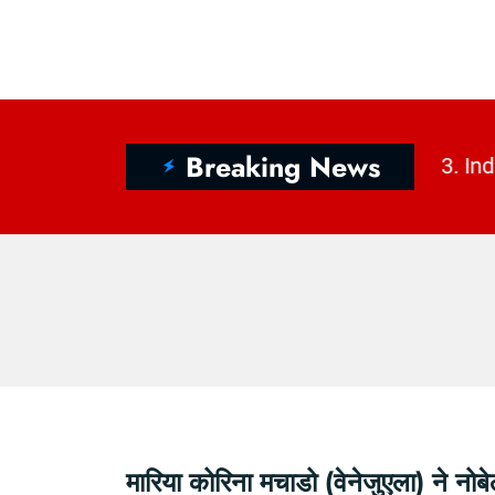
Breaking News
िवस 2026 और भारत की बुनाई विरासत | KhabarForYou
|
मारिया कोरिना मचाडो (वेनेजुएला) ने नो