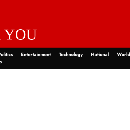
 YOU
olitics
Entertainment
Technology
National
Worl
s