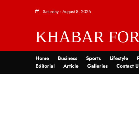
Saturday
:
August 8, 2026
KHABAR FOR
Home
Business
Sports
Lifestyle
P
Editorial
Article
Galleries
Contact U