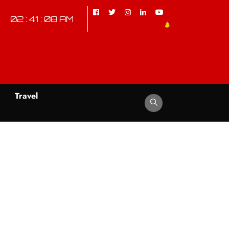
02 : 41 : 09 AM
d
Travel