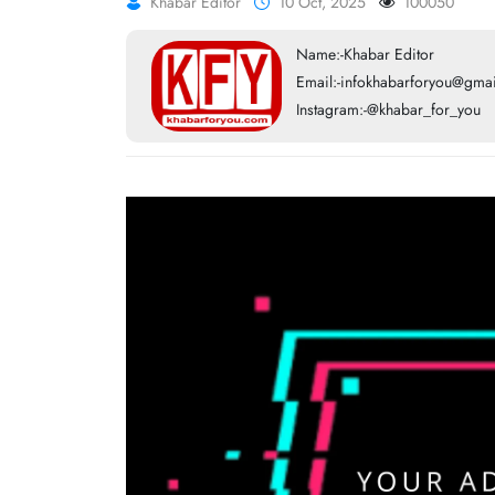
Khabar Editor
10 Oct, 2025
100050
Name:-Khabar Editor
Email:-infokhabarforyou@gma
Instagram:-@khabar_for_you