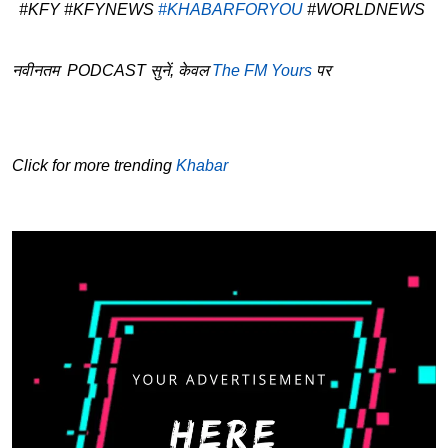
#KFY #KFYNEWS
#KHABARFORYOU
#WORLDNEWS
नवीनतम PODCAST सुनें, केवल
The FM Yours
पर
Click for more trending
Khabar