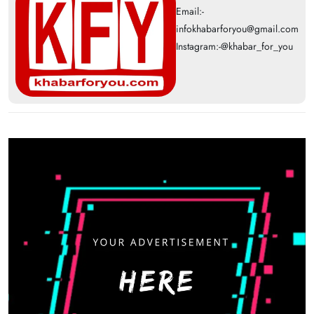
Email:-
infokhabarforyou@gmail.com
Instagram:-@khabar_for_you