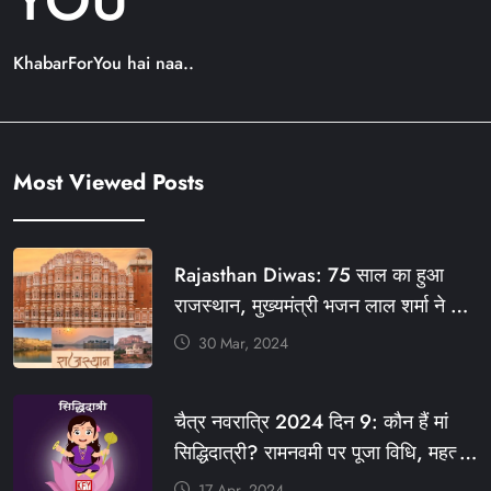
YOU
KhabarForYou hai naa..
Most Viewed Posts
Rajasthan Diwas: 75 साल का हुआ
राजस्थान, मुख्यमंत्री भजन लाल शर्मा ने दी
बधाई, आज फ्री रहेंगी ये सेवाएं
30 Mar, 2024
#आपणो_अग्रणी_राजस्थान
#राजस्थान_स्थापना_दिवस #KFY
चैत्र नवरात्रि 2024 दिन 9: कौन हैं मां
#KHABARFORYOU #KFYNEWS
सिद्धिदात्री? रामनवमी पर पूजा विधि, महत्व,
#KFYSOCIAL
रंग, प्रसाद #KFY #KFYNEWS
17 Apr, 2024