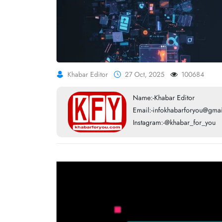
Khabar Editor
27 Oct, 2025
100684
Name:-Khabar Editor
Email:-infokhabarforyou@gma
Instagram:-@khabar_for_you