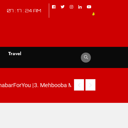
07 : 17 : 25 AM
d
Travel