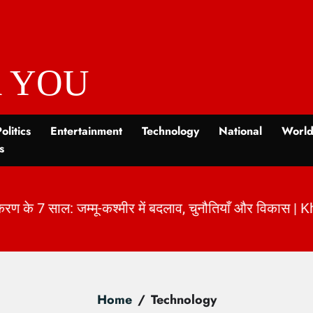
 YOU
olitics
Entertainment
Technology
National
Worl
s
ियाँ और विकास | KhabarForYou
|
Home
Technology