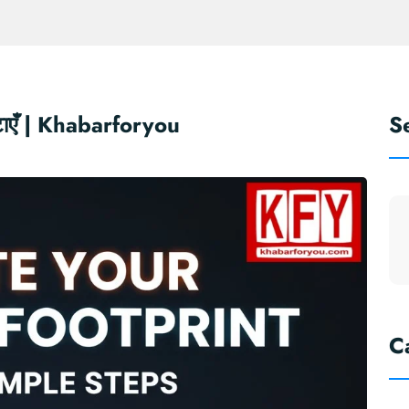
मिटाएँ | Khabarforyou
S
C