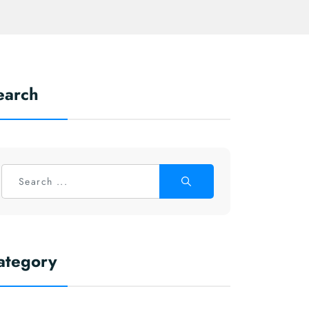
earch
ategory