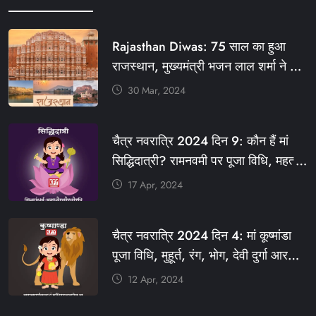
Rajasthan Diwas: 75 साल का हुआ
राजस्थान, मुख्यमंत्री भजन लाल शर्मा ने दी
बधाई, आज फ्री रहेंगी ये सेवाएं
30 Mar, 2024
#आपणो_अग्रणी_राजस्थान
#राजस्थान_स्थापना_दिवस #KFY
चैत्र नवरात्रि 2024 दिन 9: कौन हैं मां
#KHABARFORYOU #KFYNEWS
सिद्धिदात्री? रामनवमी पर पूजा विधि, महत्व,
#KFYSOCIAL
रंग, प्रसाद #KFY #KFYNEWS
17 Apr, 2024
#KHABARFORYOU
#KFYNAVRATRI #NAVRATRI2024
चैत्र नवरात्रि 2024 दिन 4: मां कूष्मांडा
#NAVRATRIDAY
पूजा विधि, मुहूर्त, रंग, भोग, देवी दुर्गा आरती
और मंत्र #KFY #KFYNEWS
12 Apr, 2024
#KHABARFORYOU
#KFYNAVRATRI #NAVRATRI2024