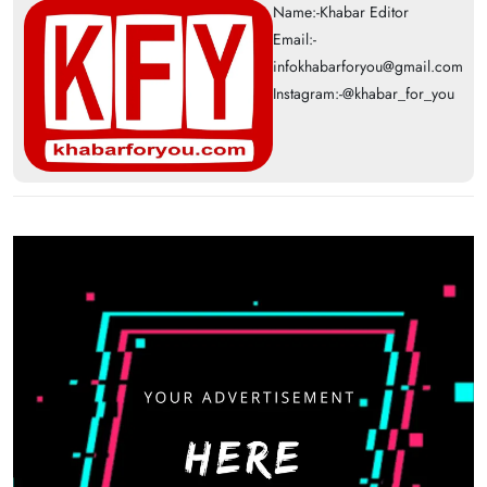
Name:-Khabar Editor
Email:-
infokhabarforyou@gmail.com
Instagram:-@khabar_for_you