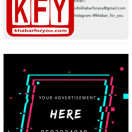
Email:-
infokhabarforyou@gmail.com
Instagram:-@khabar_for_you