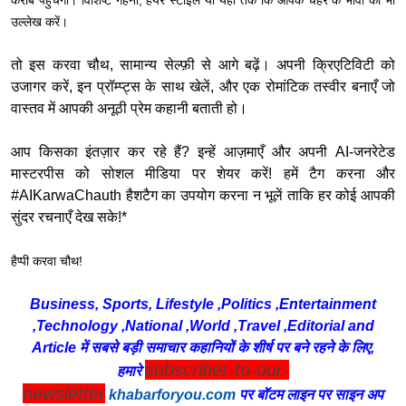
करीब पहुँचेगा। विशिष्ट गहनों, हेयर स्टाइल या यहाँ तक कि आपके चेहरे के भावों का भी
उल्लेख करें।
तो इस करवा चौथ, सामान्य सेल्फ़ी से आगे बढ़ें। अपनी क्रिएटिविटी को
उजागर करें, इन प्रॉम्प्ट्स के साथ खेलें, और एक रोमांटिक तस्वीर बनाएँ जो
वास्तव में आपकी अनूठी प्रेम कहानी बताती हो।
आप किसका इंतज़ार कर रहे हैं? इन्हें आज़माएँ और अपनी AI-जनरेटेड
मास्टरपीस को सोशल मीडिया पर शेयर करें! हमें टैग करना और
#AIKarwaChauth हैशटैग का उपयोग करना न भूलें ताकि हर कोई आपकी
सुंदर रचनाएँ देख सके!*
हैप्पी करवा चौथ!
Business, Sports, Lifestyle ,Politics ,Entertainment
,Technology ,National ,World ,Travel ,Editorial and
Article में सबसे बड़ी समाचार कहानियों के शीर्ष पर बने रहने के लिए,
subscriber-to-our-
हमारे
newsletter
khabarforyou.com
पर बॉटम लाइन पर साइन अप