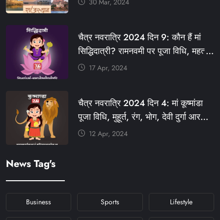
30 Mar, 2024
#आपणो_अग्रणी_राजस्थान
#राजस्थान_स्थापना_दिवस #KFY
चैत्र नवरात्रि 2024 दिन 9: कौन हैं मां
#KHABARFORYOU #KFYNEWS
सिद्धिदात्री? रामनवमी पर पूजा विधि, महत्व,
#KFYSOCIAL
रंग, प्रसाद #KFY #KFYNEWS
17 Apr, 2024
#KHABARFORYOU
#KFYNAVRATRI #NAVRATRI2024
चैत्र नवरात्रि 2024 दिन 4: मां कूष्मांडा
#NAVRATRIDAY
पूजा विधि, मुहूर्त, रंग, भोग, देवी दुर्गा आरती
और मंत्र #KFY #KFYNEWS
12 Apr, 2024
#KHABARFORYOU
#KFYNAVRATRI #NAVRATRI2024
News Tag's
#NAVRATRIDAY
Business
Sports
Lifestyle