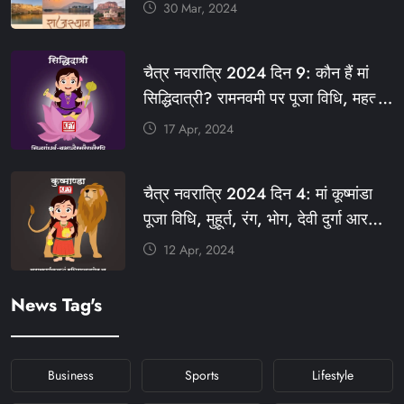
बधाई, आज फ्री रहेंगी ये सेवाएं
30 Mar, 2024
#आपणो_अग्रणी_राजस्थान
#राजस्थान_स्थापना_दिवस #KFY
चैत्र नवरात्रि 2024 दिन 9: कौन हैं मां
#KHABARFORYOU #KFYNEWS
सिद्धिदात्री? रामनवमी पर पूजा विधि, महत्व,
#KFYSOCIAL
रंग, प्रसाद #KFY #KFYNEWS
17 Apr, 2024
#KHABARFORYOU
#KFYNAVRATRI #NAVRATRI2024
चैत्र नवरात्रि 2024 दिन 4: मां कूष्मांडा
#NAVRATRIDAY
पूजा विधि, मुहूर्त, रंग, भोग, देवी दुर्गा आरती
और मंत्र #KFY #KFYNEWS
12 Apr, 2024
#KHABARFORYOU
#KFYNAVRATRI #NAVRATRI2024
News Tag's
#NAVRATRIDAY
Business
Sports
Lifestyle