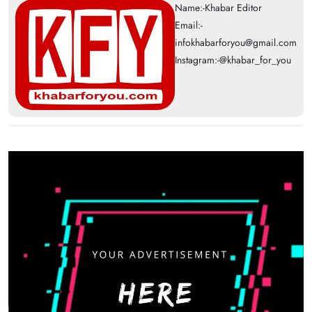
Name:-Khabar Editor
Email:-
infokhabarforyou@gmail.com
Instagram:-@khabar_for_you