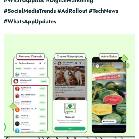
#WhatsAppAds #DigitalMarketing
#SocialMediaTrends #AdRollout #TechNews
#WhatsAppUpdates