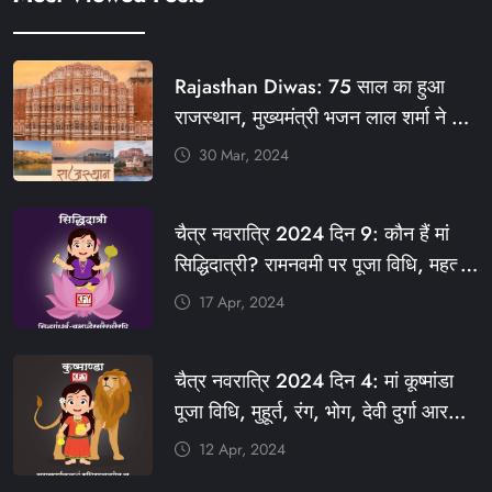
Rajasthan Diwas: 75 साल का हुआ
राजस्थान, मुख्यमंत्री भजन लाल शर्मा ने दी
बधाई, आज फ्री रहेंगी ये सेवाएं
30 Mar, 2024
#आपणो_अग्रणी_राजस्थान
#राजस्थान_स्थापना_दिवस #KFY
चैत्र नवरात्रि 2024 दिन 9: कौन हैं मां
#KHABARFORYOU #KFYNEWS
सिद्धिदात्री? रामनवमी पर पूजा विधि, महत्व,
#KFYSOCIAL
रंग, प्रसाद #KFY #KFYNEWS
17 Apr, 2024
#KHABARFORYOU
#KFYNAVRATRI #NAVRATRI2024
चैत्र नवरात्रि 2024 दिन 4: मां कूष्मांडा
#NAVRATRIDAY
पूजा विधि, मुहूर्त, रंग, भोग, देवी दुर्गा आरती
और मंत्र #KFY #KFYNEWS
12 Apr, 2024
#KHABARFORYOU