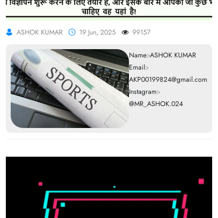
ASHOK KUMAR
19 Jun, 2025
99157
Name:-ASHOK KUMAR
Email:-
AKP00199824@gmail.com
Instagram:-
@MR_ASHOK.024