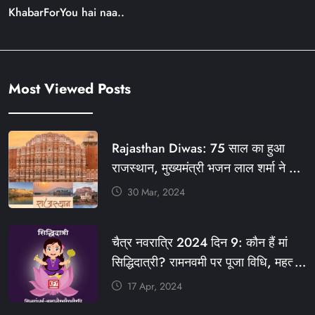
KhabarForYou hai naa..
Most Viewed Posts
Rajasthan Diwas: 75 साल का हुआ
राजस्थान, मुख्यमंत्री भजन लाल शर्मा ने दी
बधाई, आज फ्री रहेंगी ये सेवाएं
30 Mar, 2024
#आपणो_अग्रणी_राजस्थान
#राजस्थान_स्थापना_दिवस #KFY
चैत्र नवरात्रि 2024 दिन 9: कौन हैं मां
#KHABARFORYOU #KFYNEWS
सिद्धिदात्री? रामनवमी पर पूजा विधि, महत्व,
#KFYSOCIAL
रंग, प्रसाद #KFY #KFYNEWS
17 Apr, 2024
#KHABARFORYOU