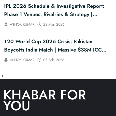
IPL 2026 Schedule & Investigative Report:
Phase 1 Venues, Rivalries & Strategy |
KhabarForYou
ASHOK KUMAR
23 Mar, 2026
T20 World Cup 2026 Crisis: Pakistan
Boycotts India Match | Massive $38M ICC
Fine?
ASHOK KUMAR
05 Feb, 2026
-->
KHABAR FOR
YOU