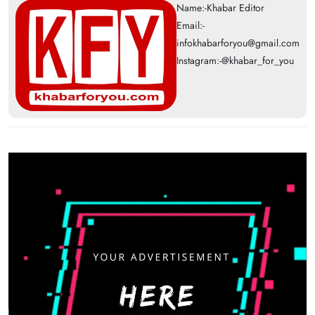
Name:-Khabar Editor
Email:-
infokhabarforyou@gmail.com
Instagram:-@khabar_for_you