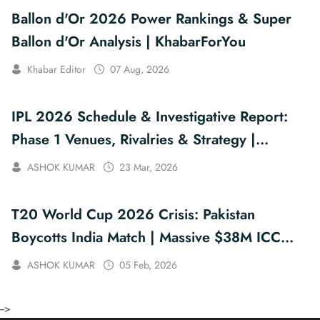
Ballon d'Or 2026 Power Rankings & Super
Ballon d'Or Analysis | KhabarForYou
Khabar Editor
07 Aug, 2026
IPL 2026 Schedule & Investigative Report:
Phase 1 Venues, Rivalries & Strategy |
KhabarForYou
ASHOK KUMAR
23 Mar, 2026
T20 World Cup 2026 Crisis: Pakistan
Boycotts India Match | Massive $38M ICC
Fine?
ASHOK KUMAR
05 Feb, 2026
-->