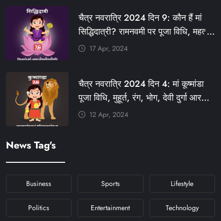
#राजस्थान_स्थापना_दिवस #KFY
चैत्र नवरात्रि 2024 दिन 9: कौन हैं मां
#KHABARFORYOU #KFYNEWS
सिद्धिदात्री? रामनवमी पर पूजा विधि, महत्व,
#KFYSOCIAL
रंग, प्रसाद #KFY #KFYNEWS
17 Apr, 2024
#KHABARFORYOU
#KFYNAVRATRI #NAVRATRI2024
चैत्र नवरात्रि 2024 दिन 4: मां कूष्मांडा
#NAVRATRIDAY
पूजा विधि, मुहूर्त, रंग, भोग, देवी दुर्गा आरती
और मंत्र #KFY #KFYNEWS
12 Apr, 2024
#KHABARFORYOU
#KFYNAVRATRI #NAVRATRI2024
News Tag's
#NAVRATRIDAY
Business
Sports
Lifestyle
Politics
Entertainment
Technology