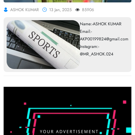
ASHOK KUMAR
13 Jan, 2025
85906
Name:-ASHOK KUMAR
Email:-
AKP00199824@gmail.com
Instagram:-
@MR_ASHOK.024