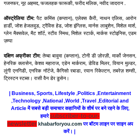
गजनफर, नूर अहमद, फजलहक फारूकी, फरीद मलिक, नवीद जादरान .
ऑस्ट्रेलिया टीम:
पैट कमिंस (कप्तान), एलेक्स कैरी, नाथन एलिस, आरोन
हार्डी, जोश हेजलवुड, ट्रैविस हेड, जोश इंग्लिस, मार्नस लाबुशेन, मिशेल मार्श,
ग्लेन मैक्सवेल, मैट शॉर्ट, स्टीव स्मिथ, मिशेल स्टार्क, मार्कस स्टोइनिस, एडम
ज़म्पा
दक्षिण अफ्रीका टीम:
तेम्बा बावुमा (कप्तान), टोनी डी ज़ोरज़ी, मार्को जेनसन,
हेनरिक क्लासेन, केशव महाराज, एडेन मार्कराम, डेविड मिलर, वियान मुल्डर,
लुंगी एनगिडी, एनरिक नॉर्टजे, कैगिसो रबाडा, रयान रिकेल्टन, तबरेज़ शम्सी,
ट्रिस्टन स्टब्स। रासी वैन डेर डुसेन।
| Business, Sports, Lifestyle ,Politics ,Entertainment
,Technology ,National ,World ,Travel ,Editorial and
Article में सबसे बड़ी समाचार कहानियों के शीर्ष पर बने रहने के लिए,
subscriber-to-our-
हमारे
newsletter
khabarforyou.com
पर बॉटम लाइन पर साइन अप
करें। |