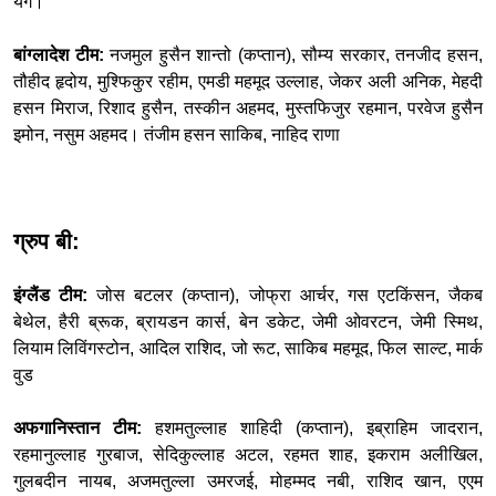
यंग।
बांग्लादेश टीम:
नजमुल हुसैन शान्तो (कप्तान), सौम्य सरकार, तनजीद हसन,
तौहीद हृदोय, मुश्फिकुर रहीम, एमडी महमूद उल्लाह, जेकर अली अनिक, मेहदी
हसन मिराज, रिशाद हुसैन, तस्कीन अहमद, मुस्तफिजुर रहमान, परवेज हुसैन
इमोन, नसुम अहमद। तंजीम हसन साकिब, नाहिद राणा
ग्रुप बी:
इंग्लैंड टीम:
जोस बटलर (कप्तान), जोफ्रा आर्चर, गस एटकिंसन, जैकब
बेथेल, हैरी ब्रूक, ब्रायडन कार्स, बेन डकेट, जेमी ओवरटन, जेमी स्मिथ,
लियाम लिविंगस्टोन, आदिल राशिद, जो रूट, साकिब महमूद, फिल साल्ट, मार्क
वुड
अफगानिस्तान टीम:
हशमतुल्लाह शाहिदी (कप्तान), इब्राहिम जादरान,
रहमानुल्लाह गुरबाज, सेदिकुल्लाह अटल, रहमत शाह, इकराम अलीखिल,
गुलबदीन नायब, अजमतुल्ला उमरजई, मोहम्मद नबी, राशिद खान, एएम