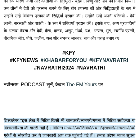
का रूप धारण किया और देवताओं की त्रिमूर्ति - ब्रह्मा, विष्णु और शिव का निर्माण किया।
उन तीनों ने देवी को प्रसन्न करने के लिए घोर तपस्या की और सिद्धिदात्री के रूप में
उन्होंने उन्हें विभिन्न प्रकार की सिद्धियाँ प्रदान कीं। उन्होंने उन्हें अपनी पत्नियों - देवी
लक्ष्मी, सरस्वती और पार्वती - के रूप में शक्तियाँ प्रदान कीं। इसके बाद, अन्य प्रजातियों
के अलावा देवता और देवी, दैत्य, दानव, असुर, गंधर्व, यक्ष, अप्सरा, भूत, स्वर्गीय प्राणी,
पौराणिक जीव, पौधे, जलीय, थल और नभचर जानवर, नाग और गरुड़ बनाए गए।
#KFY
#KFYNEWS
#KHABARFORYOU
#KFYNAVRATRI
#NAVRATRI2024 #NAVRATRI
नवीनतम PODCAST सुनें, केवल
The FM Yours
पर
डिस्क्लेमर-''इस लेख में निहित किसी भी जानकारी/सामग्री/गणना में निहित सटीकता या
विश्वसनीयता की गारंटी नहीं है। विभिन्न माध्यमों/ज्योतिषियों/पंचांग/प्रवचनों/मान्यताओं/धर्म
ग्रंथों से संग्रहित कर ये जानकारी आप तक पहुंचाई गई हैं। हमारा उद्देश्य महज सूचना