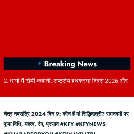
Breaking News
|
2. धागों में छिपी कहानी: राष्ट्रीय हथकरघा दिवस 2026 और भारत की बुनाई विरासत | KhabarForYou
चैत्र नवरात्रि 2024 दिन 9: कौन हैं मां सिद्धिदात्री? रामनवमी पर
पूजा विधि, महत्व, रंग, प्रसाद #KFY #KFYNEWS