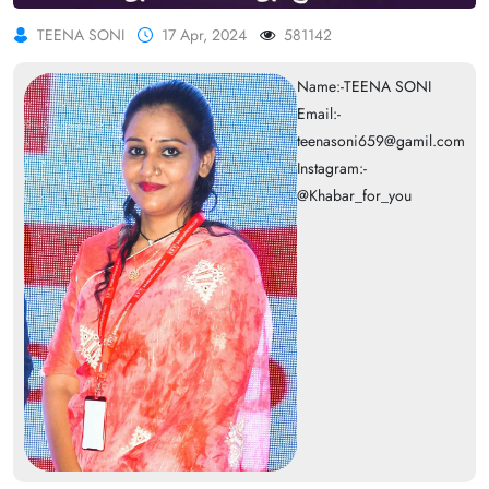
TEENA SONI
17 Apr, 2024
581142
Name:-TEENA SONI
Email:-
teenasoni659@gamil.com
Instagram:-
@Khabar_for_you