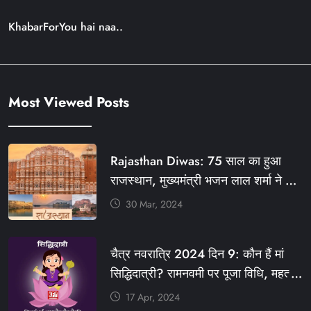
KhabarForYou hai naa..
Most Viewed Posts
Rajasthan Diwas: 75 साल का हुआ
राजस्थान, मुख्यमंत्री भजन लाल शर्मा ने दी
बधाई, आज फ्री रहेंगी ये सेवाएं
30 Mar, 2024
#आपणो_अग्रणी_राजस्थान
#राजस्थान_स्थापना_दिवस #KFY
चैत्र नवरात्रि 2024 दिन 9: कौन हैं मां
#KHABARFORYOU #KFYNEWS
सिद्धिदात्री? रामनवमी पर पूजा विधि, महत्व,
#KFYSOCIAL
रंग, प्रसाद #KFY #KFYNEWS
17 Apr, 2024