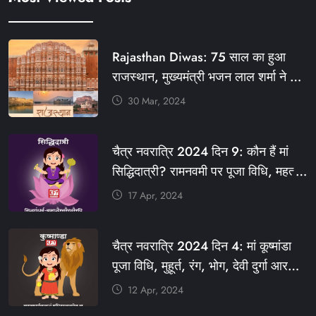
Rajasthan Diwas: 75 साल का हुआ
राजस्थान, मुख्यमंत्री भजन लाल शर्मा ने दी
बधाई, आज फ्री रहेंगी ये सेवाएं
30 Mar, 2024
#आपणो_अग्रणी_राजस्थान
#राजस्थान_स्थापना_दिवस #KFY
चैत्र नवरात्रि 2024 दिन 9: कौन हैं मां
#KHABARFORYOU #KFYNEWS
सिद्धिदात्री? रामनवमी पर पूजा विधि, महत्व,
#KFYSOCIAL
रंग, प्रसाद #KFY #KFYNEWS
17 Apr, 2024
#KHABARFORYOU
#KFYNAVRATRI #NAVRATRI2024
चैत्र नवरात्रि 2024 दिन 4: मां कूष्मांडा
#NAVRATRIDAY
पूजा विधि, मुहूर्त, रंग, भोग, देवी दुर्गा आरती
और मंत्र #KFY #KFYNEWS
12 Apr, 2024
#KHABARFORYOU