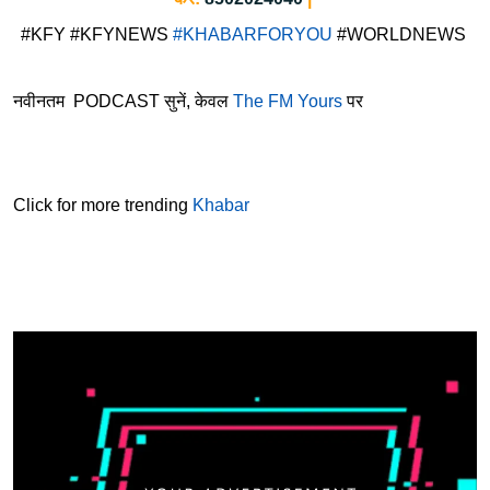
#KFY #KFYNEWS
#KHABARFORYOU
#WORLDNEWS
नवीनतम PODCAST सुनें, केवल
The FM Yours
पर
Click for more trending
Khabar