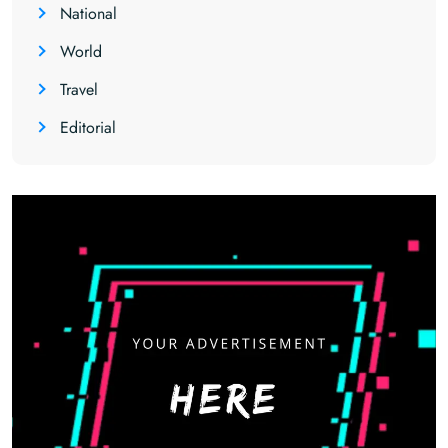
National
World
Travel
Editorial