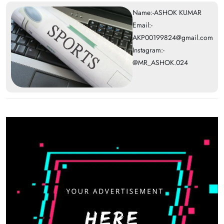
Name:-ASHOK KUMAR
Email:-
AKP00199824@gmail.com
Instagram:-
@MR_ASHOK.024