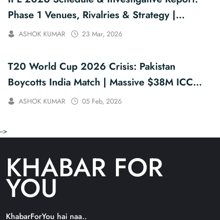
Phase 1 Venues, Rivalries & Strategy |
KhabarForYou
ASHOK KUMAR
23 Mar, 2026
T20 World Cup 2026 Crisis: Pakistan
Boycotts India Match | Massive $38M ICC
Fine?
ASHOK KUMAR
05 Feb, 2026
-->
KHABAR FOR
YOU
KhabarForYou hai naa..