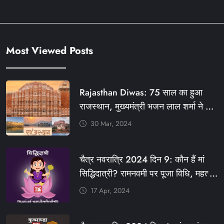
Most Viewed Posts
Rajasthan Diwas: 75 साल का हुआ
राजस्थान, मुख्यमंत्री भजन लाल शर्मा ने दी
बधाई, आज फ्री रहेंगी ये सेवाएं
30 Mar, 2024
#आपणो_अग्रणी_राजस्थान
#राजस्थान_स्थापना_दिवस #KFY
चैत्र नवरात्रि 2024 दिन 9: कौन हैं मां
#KHABARFORYOU #KFYNEWS
सिद्धिदात्री? रामनवमी पर पूजा विधि, महत्व,
#KFYSOCIAL
रंग, प्रसाद #KFY #KFYNEWS
17 Apr, 2024
#KHABARFORYOU
#KFYNAVRATRI #NAVRATRI2024