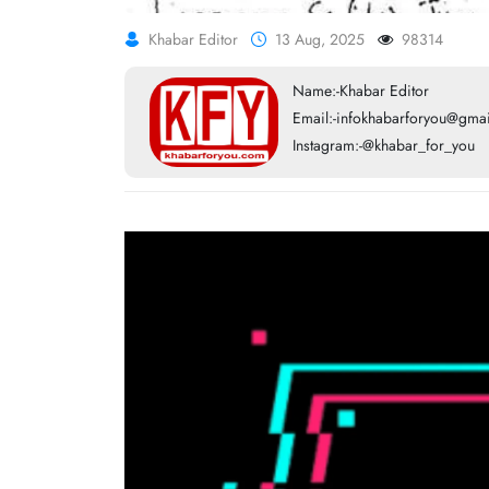
Khabar Editor
13 Aug, 2025
98314
Name:-Khabar Editor
Email:-infokhabarforyou@gma
Instagram:-@khabar_for_you