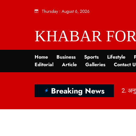
Thursday
:
August 6, 2026
KHABAR FOR
Home
Business
Sports
Lifestyle
P
Editorial
Article
Galleries
Contact U
Breaking News
2. अनु
1. India’s Dietary Map: Top 5 Vegetarian vs Non-Vegetarian States Revealed | KhabarForYou (In Hindi And English)