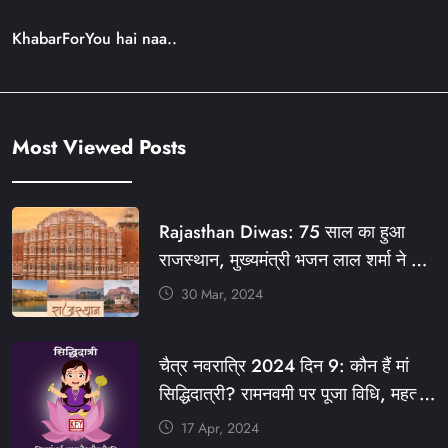
KhabarForYou hai naa..
Most Viewed Posts
Rajasthan Diwas: 75 साल का हुआ
राजस्थान, मुख्यमंत्री भजन लाल शर्मा ने दी
बधाई, आज फ्री रहेंगी ये सेवाएं
30 Mar, 2024
#आपणो_अग्रणी_राजस्थान
#राजस्थान_स्थापना_दिवस #KFY
चैत्र नवरात्रि 2024 दिन 9: कौन हैं मां
#KHABARFORYOU #KFYNEWS
सिद्धिदात्री? रामनवमी पर पूजा विधि, महत्व,
#KFYSOCIAL
रंग, प्रसाद #KFY #KFYNEWS
17 Apr, 2024