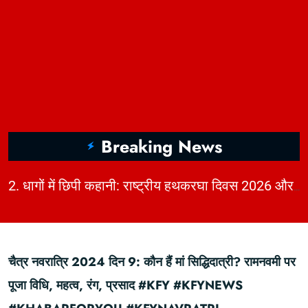
Breaking News
|
2. धागों में छिपी कहानी: राष्ट्रीय हथकरघा दिवस 2026 और भारत की बुनाई विरासत | KhabarForYou
चैत्र नवरात्रि 2024 दिन 9: कौन हैं मां सिद्धिदात्री? रामनवमी पर
पूजा विधि, महत्व, रंग, प्रसाद #KFY #KFYNEWS