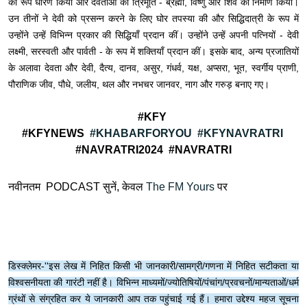
का रूप धारण किया और देवताओं की त्रिमूर्ति - ब्रह्मा, विष्णु और शिव का निर्माण किया।
उन तीनों ने देवी को प्रसन्न करने के लिए घोर तपस्या की और सिद्धिदात्री के रूप में
उन्होंने उन्हें विभिन्न प्रकार की सिद्धियाँ प्रदान कीं। उन्होंने उन्हें अपनी पत्नियों - देवी
लक्ष्मी, सरस्वती और पार्वती - के रूप में शक्तियाँ प्रदान कीं। इसके बाद, अन्य प्रजातियों
के अलावा देवता और देवी, दैत्य, दानव, असुर, गंधर्व, यक्ष, अप्सरा, भूत, स्वर्गीय प्राणी,
पौराणिक जीव, पौधे, जलीय, थल और नभचर जानवर, नाग और गरुड़ बनाए गए।
#KFY
#KFYNEWS
#KHABARFORYOU
#KFYNAVRATRI
#NAVRATRI2024 #NAVRATRI
नवीनतम PODCAST सुनें, केवल
The FM Yours
पर
डिस्क्लेमर-''इस लेख में निहित किसी भी जानकारी/सामग्री/गणना में निहित सटीकता या
विश्वसनीयता की गारंटी नहीं है। विभिन्न माध्यमों/ज्योतिषियों/पंचांग/प्रवचनों/मान्यताओं/धर्म
ग्रंथों से संग्रहित कर ये जानकारी आप तक पहुंचाई गई हैं। हमारा उद्देश्य महज सूचना