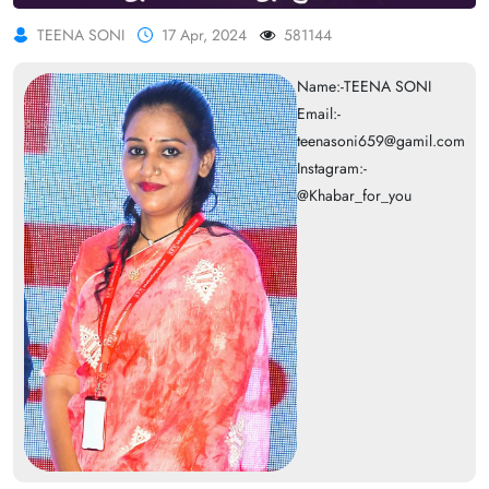
TEENA SONI
17 Apr, 2024
581144
Name:-TEENA SONI
Email:-
teenasoni659@gamil.com
Instagram:-
@Khabar_for_you