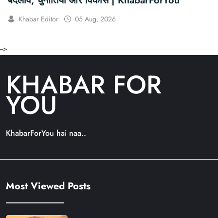
बदलाव, चुनौतियाँ और विकास | KhabarForYou
Khabar Editor
05 Aug, 2026
-->
KHABAR FOR
YOU
KhabarForYou hai naa..
Most Viewed Posts