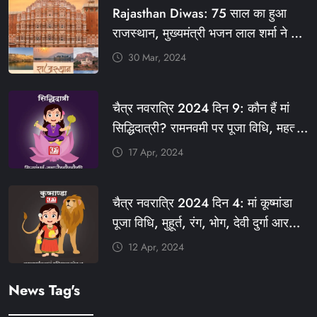
Rajasthan Diwas: 75 साल का हुआ
राजस्थान, मुख्यमंत्री भजन लाल शर्मा ने दी
बधाई, आज फ्री रहेंगी ये सेवाएं
30 Mar, 2024
#आपणो_अग्रणी_राजस्थान
#राजस्थान_स्थापना_दिवस #KFY
चैत्र नवरात्रि 2024 दिन 9: कौन हैं मां
#KHABARFORYOU #KFYNEWS
सिद्धिदात्री? रामनवमी पर पूजा विधि, महत्व,
#KFYSOCIAL
रंग, प्रसाद #KFY #KFYNEWS
17 Apr, 2024
#KHABARFORYOU
#KFYNAVRATRI #NAVRATRI2024
चैत्र नवरात्रि 2024 दिन 4: मां कूष्मांडा
#NAVRATRIDAY
पूजा विधि, मुहूर्त, रंग, भोग, देवी दुर्गा आरती
और मंत्र #KFY #KFYNEWS
12 Apr, 2024
#KHABARFORYOU
#KFYNAVRATRI #NAVRATRI2024
News Tag's
#NAVRATRIDAY