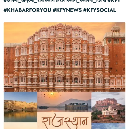
#आपणो_अग्रणी_राजस्थान #राजस्थान_स्थापना_दिवस #KFY
#KHABARFORYOU #KFYNEWS #KFYSOCIAL