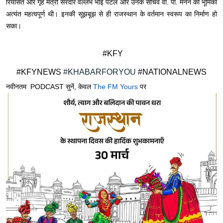
रियासत और गृह मंत्री सरदार वल्लभ भाई पटेल और उनके सचिव वी. पी. मेनन की भूमिका
अत्यंत महत्वपूर्ण थी। इनकी सूझबूझ से ही राजस्थान के वर्तमान स्वरूप का निर्माण हो
सका।
#KFY
#KFYNEWS
#KHABARFORYOU
#NATIONALNEWS
नवीनतम PODCAST सुनें, केवल
The FM Yours
पर