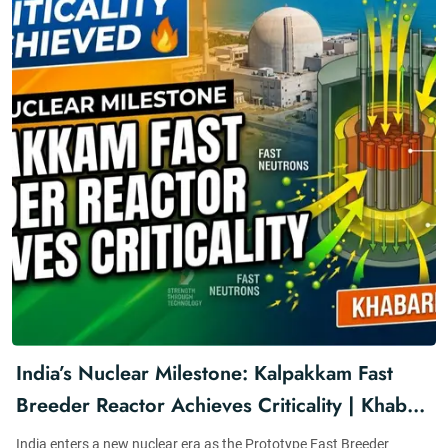
India’s Nuclear Milestone: Kalpakkam Fast
Breeder Reactor Achieves Criticality | Khabar
For You
India enters a new nuclear era as the Prototype Fast Breeder