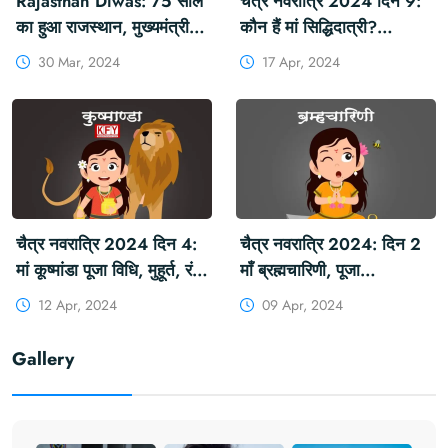
Rajasthan Diwas: 75 साल
चैत्र नवरात्रि 2024 दिन 9:
का हुआ राजस्थान, मुख्यमंत्री
कौन हैं मां सिद्धिदात्री?
भजन लाल शर्मा ने दी बधाई,
रामनवमी पर पूजा विधि, महत्व,
30 Mar, 2024
17 Apr, 2024
आज फ्री रहेंगी ये सेवाएं
रंग, प्रसाद #KFY
#आपणो_अग्रणी_राजस्थान
#KFYNEWS
#राजस्थान_स्थापना_दिवस
#KHABARFORYOU
#KFY
#KFYNAVRATRI
#KHABARFORYOU
#NAVRATRI2024
#KFYNEWS
#NAVRATRIDAY
#KFYSOCIAL
चैत्र नवरात्रि 2024 दिन 4:
चैत्र नवरात्रि 2024: दिन 2
मां कूष्मांडा पूजा विधि, मुहूर्त, रंग,
माँ ब्रह्मचारिणी, पूजा
भोग, देवी दुर्गा आरती और मंत्र
विधि और महत्व #KFY
12 Apr, 2024
09 Apr, 2024
#KFY #KFYNEWS
#KFYNEWS
#KHABARFORYOU
#KHABARFORYOU
Gallery
#KFYNAVRATRI
#KFYNAVRATRI
#NAVRATRI2024
#NAVRATRI2024
#NAVRATRIDAY
#NAVRATRIDAY