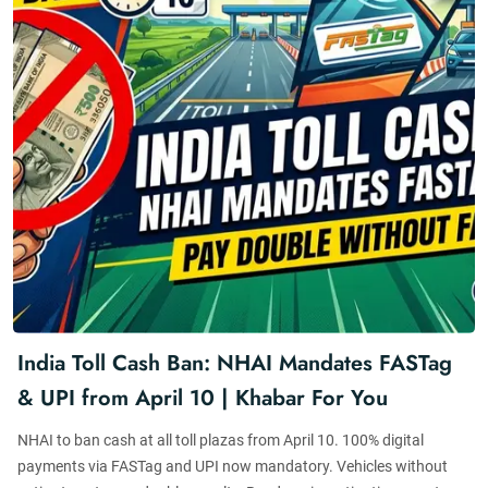
India Toll Cash Ban: NHAI Mandates FASTag
& UPI from April 10 | Khabar For You
NHAI to ban cash at all toll plazas from April 10. 100% digital
payments via FASTag and UPI now mandatory. Vehicles without