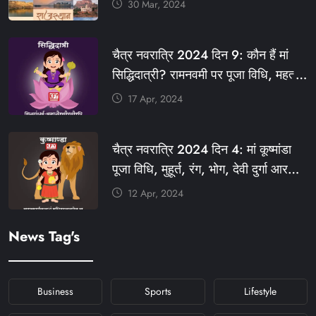
30 Mar, 2024
#आपणो_अग्रणी_राजस्थान
#राजस्थान_स्थापना_दिवस #KFY
चैत्र नवरात्रि 2024 दिन 9: कौन हैं मां
#KHABARFORYOU #KFYNEWS
सिद्धिदात्री? रामनवमी पर पूजा विधि, महत्व,
#KFYSOCIAL
रंग, प्रसाद #KFY #KFYNEWS
17 Apr, 2024
#KHABARFORYOU
#KFYNAVRATRI #NAVRATRI2024
चैत्र नवरात्रि 2024 दिन 4: मां कूष्मांडा
#NAVRATRIDAY
पूजा विधि, मुहूर्त, रंग, भोग, देवी दुर्गा आरती
और मंत्र #KFY #KFYNEWS
12 Apr, 2024
#KHABARFORYOU
#KFYNAVRATRI #NAVRATRI2024
News Tag's
#NAVRATRIDAY
Business
Sports
Lifestyle