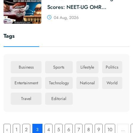
Scores: NEET-UG OMR
Discrepancy Claims Reach
04 Aug, 2026
Supreme Court | KhabarForYou
Tags
Business
Sports
Lifestyle
Politics
Entertainment
Technology
National
World
Travel
Editorial
‹
1
2
4
5
6
7
8
9
10
3
...