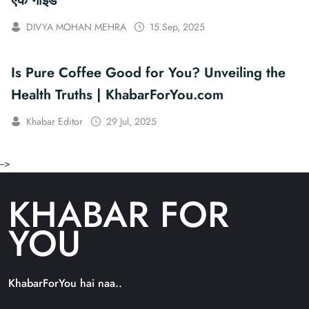
एक गाइड
DIVYA MOHAN MEHRA
15 Sep, 2025
Is Pure Coffee Good for You? Unveiling the
Health Truths | KhabarForYou.com
Khabar Editor
29 Jul, 2025
-->
KHABAR FOR
YOU
KhabarForYou hai naa..