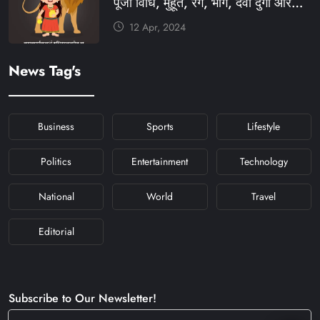
पूजा विधि, मुहूर्त, रंग, भोग, देवी दुर्गा आरती
और मंत्र #KFY #KFYNEWS
12 Apr, 2024
#KHABARFORYOU
#KFYNAVRATRI #NAVRATRI2024
News Tag's
#NAVRATRIDAY
Business
Sports
Lifestyle
Politics
Entertainment
Technology
National
World
Travel
Editorial
Subscribe to Our Newsletter!