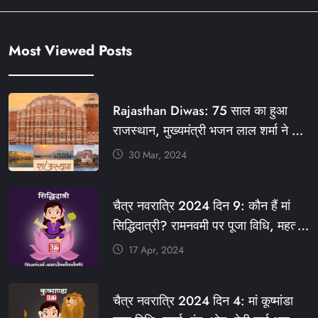
Most Viewed Posts
Rajasthan Diwas: 75 साल का हुआ
राजस्थान, मुख्यमंत्री भजन लाल शर्मा ने दी
बधाई, आज फ्री रहेंगी ये सेवाएं
30 Mar, 2024
#आपणो_अग्रणी_राजस्थान
#राजस्थान_स्थापना_दिवस #KFY
चैत्र नवरात्रि 2024 दिन 9: कौन हैं मां
#KHABARFORYOU #KFYNEWS
सिद्धिदात्री? रामनवमी पर पूजा विधि, महत्व,
#KFYSOCIAL
रंग, प्रसाद #KFY #KFYNEWS
17 Apr, 2024
#KHABARFORYOU
#KFYNAVRATRI #NAVRATRI2024
चैत्र नवरात्रि 2024 दिन 4: मां कूष्मांडा
#NAVRATRIDAY