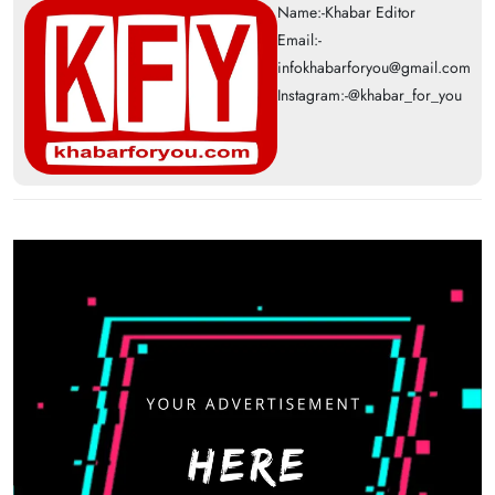
Name:-Khabar Editor
Email:-
infokhabarforyou@gmail.com
Instagram:-@khabar_for_you