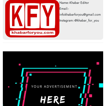
Name:-Khabar Editor
Email:-
infokhabarforyou@gmail.com
Instagram:-@khabar_for_you