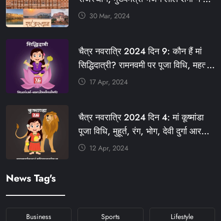
बधाई, आज फ्री रहेंगी ये सेवाएं
30 Mar, 2024
#आपणो_अग्रणी_राजस्थान
#राजस्थान_स्थापना_दिवस #KFY
चैत्र नवरात्रि 2024 दिन 9: कौन हैं मां
#KHABARFORYOU #KFYNEWS
सिद्धिदात्री? रामनवमी पर पूजा विधि, महत्व,
#KFYSOCIAL
रंग, प्रसाद #KFY #KFYNEWS
17 Apr, 2024
#KHABARFORYOU
#KFYNAVRATRI #NAVRATRI2024
चैत्र नवरात्रि 2024 दिन 4: मां कूष्मांडा
#NAVRATRIDAY
पूजा विधि, मुहूर्त, रंग, भोग, देवी दुर्गा आरती
और मंत्र #KFY #KFYNEWS
12 Apr, 2024
#KHABARFORYOU
#KFYNAVRATRI #NAVRATRI2024
News Tag's
#NAVRATRIDAY
Business
Sports
Lifestyle