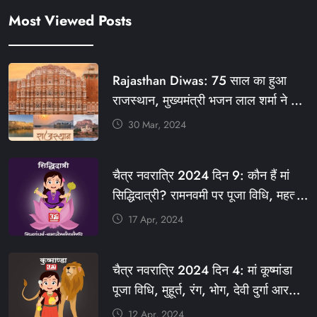
Most Viewed Posts
Rajasthan Diwas: 75 साल का हुआ
राजस्थान, मुख्यमंत्री भजन लाल शर्मा ने दी
बधाई, आज फ्री रहेंगी ये सेवाएं
30 Mar, 2024
#आपणो_अग्रणी_राजस्थान
#राजस्थान_स्थापना_दिवस #KFY
चैत्र नवरात्रि 2024 दिन 9: कौन हैं मां
#KHABARFORYOU #KFYNEWS
सिद्धिदात्री? रामनवमी पर पूजा विधि, महत्व,
#KFYSOCIAL
रंग, प्रसाद #KFY #KFYNEWS
17 Apr, 2024
#KHABARFORYOU
#KFYNAVRATRI #NAVRATRI2024
चैत्र नवरात्रि 2024 दिन 4: मां कूष्मांडा
#NAVRATRIDAY
पूजा विधि, मुहूर्त, रंग, भोग, देवी दुर्गा आरती
और मंत्र #KFY #KFYNEWS
12 Apr, 2024