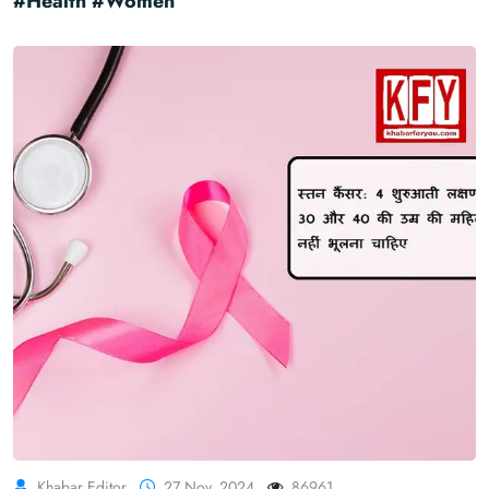
#Health #Women
Khabar Editor
27 Nov, 2024
86961