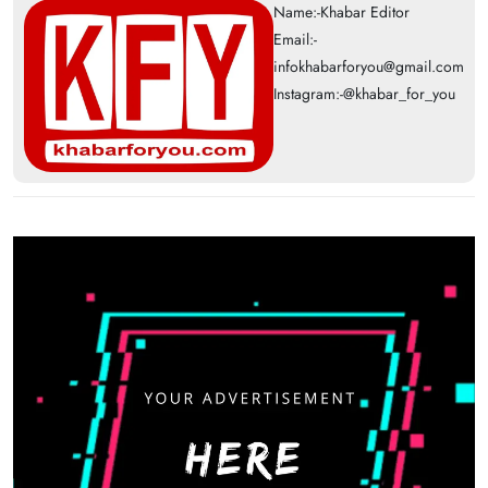
Name:-Khabar Editor
Email:-
infokhabarforyou@gmail.com
Instagram:-@khabar_for_you