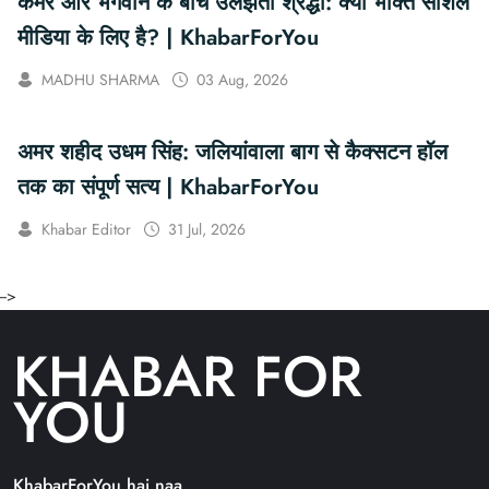
कैमरे और भगवान के बीच उलझती श्रद्धा: क्या भक्ति सोशल
मीडिया के लिए है? | KhabarForYou
MADHU SHARMA
03 Aug, 2026
अमर शहीद उधम सिंह: जलियांवाला बाग से कैक्सटन हॉल
तक का संपूर्ण सत्य | KhabarForYou
Khabar Editor
31 Jul, 2026
-->
KHABAR FOR
YOU
KhabarForYou hai naa..