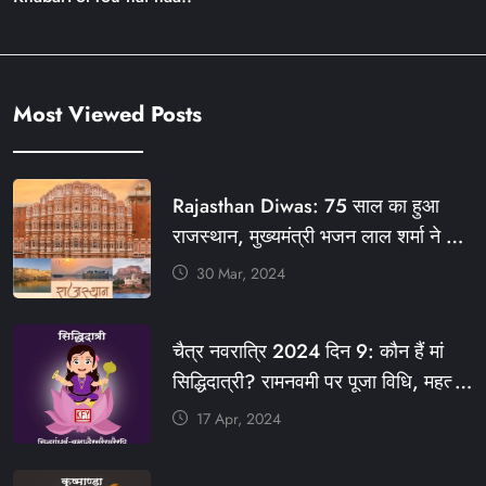
Most Viewed Posts
Rajasthan Diwas: 75 साल का हुआ
राजस्थान, मुख्यमंत्री भजन लाल शर्मा ने दी
बधाई, आज फ्री रहेंगी ये सेवाएं
30 Mar, 2024
#आपणो_अग्रणी_राजस्थान
#राजस्थान_स्थापना_दिवस #KFY
चैत्र नवरात्रि 2024 दिन 9: कौन हैं मां
#KHABARFORYOU #KFYNEWS
सिद्धिदात्री? रामनवमी पर पूजा विधि, महत्व,
#KFYSOCIAL
रंग, प्रसाद #KFY #KFYNEWS
17 Apr, 2024
#KHABARFORYOU
#KFYNAVRATRI #NAVRATRI2024