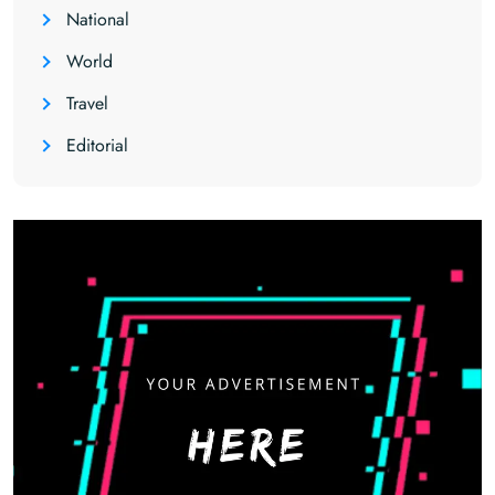
National
World
Travel
Editorial