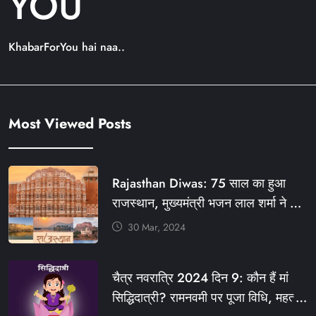
YOU
KhabarForYou hai naa..
Most Viewed Posts
Rajasthan Diwas: 75 साल का हुआ
राजस्थान, मुख्यमंत्री भजन लाल शर्मा ने दी
बधाई, आज फ्री रहेंगी ये सेवाएं
30 Mar, 2024
#आपणो_अग्रणी_राजस्थान
#राजस्थान_स्थापना_दिवस #KFY
चैत्र नवरात्रि 2024 दिन 9: कौन हैं मां
#KHABARFORYOU #KFYNEWS
सिद्धिदात्री? रामनवमी पर पूजा विधि, महत्व,
#KFYSOCIAL