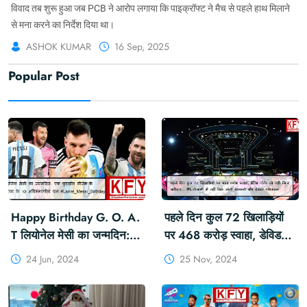
विवाद तब शुरू हुआ जब PCB ने आरोप लगाया कि पाइक्रॉफ्ट ने मैच से पहले हाथ मिलाने
से मना करने का निर्देश दिया था।
ASHOK KUMAR
16 Sep, 2025
Popular Post
Happy Birthday G. O. A.
पहले दिन कुल 72 खिलाड़ियों
T लियोनेल मेसी का जन्मदिन:
पर 468 करोड़ स्वाहा, डेविड
एक फुटबॉल लीजेंड के करियर
वॉर्नर को नहीं मिला खरीदार...
24 Jun, 2024
25 Nov, 2024
के 10 अविस्मरणीय पल!
IPL नीलामी में नहीं बिके जॉनी
#Messi #GOAT #KFY
बेयरस्टो और देवदत्त पडिक्कल
#KHABARFORYOU
#IPLAuction