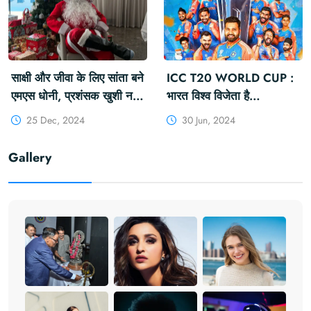
#KFYNEWS
#IPLAuction2025
साक्षी और जीवा के लिए सांता बने
ICC T20 WORLD CUP :
एमएस धोनी, प्रशंसक खुशी नहीं
भारत विश्व विजेता है
रोक पा रहे: 'थैलाक्लॉस'
#INDIAWON
25 Dec, 2024
30 Jun, 2024
#MsDhoni #Christmas
#RohitSharma
#Thalaclaus #Santa
#ViratKohli
Gallery
#Sakshi #Ziva
#SuryakumarYadav
#RahulDravid
#ICCT20WorldCup
#BCCI #Wonby7