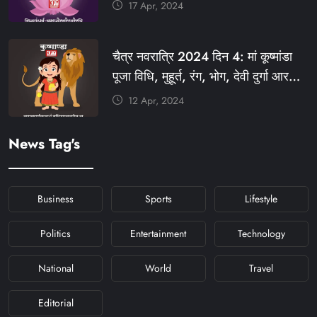
रंग, प्रसाद #KFY #KFYNEWS
17 Apr, 2024
#KHABARFORYOU
#KFYNAVRATRI #NAVRATRI2024
चैत्र नवरात्रि 2024 दिन 4: मां कूष्मांडा
#NAVRATRIDAY
पूजा विधि, मुहूर्त, रंग, भोग, देवी दुर्गा आरती
और मंत्र #KFY #KFYNEWS
12 Apr, 2024
#KHABARFORYOU
#KFYNAVRATRI #NAVRATRI2024
News Tag's
#NAVRATRIDAY
Business
Sports
Lifestyle
Politics
Entertainment
Technology
National
World
Travel
Editorial