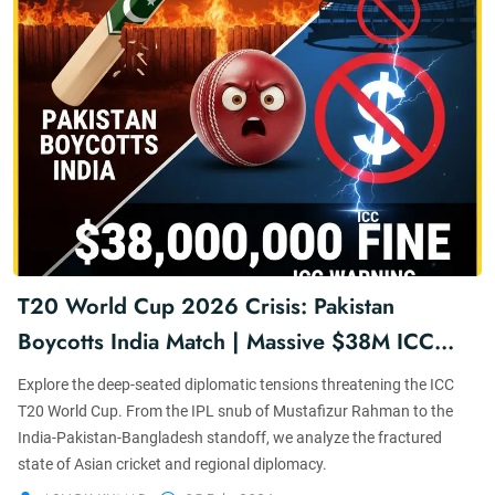
T20 World Cup 2026 Crisis: Pakistan
Boycotts India Match | Massive $38M ICC
Fine?
Explore the deep-seated diplomatic tensions threatening the ICC
T20 World Cup. From the IPL snub of Mustafizur Rahman to the
India-Pakistan-Bangladesh standoff, we analyze the fractured
state of Asian cricket and regional diplomacy.